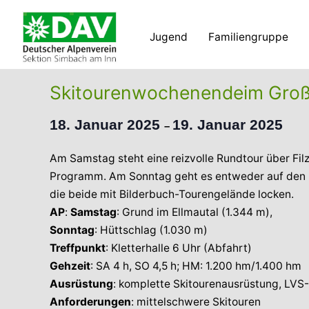
Zum
Inhalt
Jugend
Familiengruppe
springen
Skitourenwochenendeim Groß
18. Januar 2025
19. Januar 2025
–
Am Samstag steht eine reizvolle Rundtour über Fi
Programm. Am Sonntag geht es entweder auf den M
die beide mit Bilderbuch-Tourengelände locken.
AP
:
Samstag
: Grund im Ellmautal (1.344 m),
Sonntag
: Hüttschlag (1.030 m)
Treffpunkt
: Kletterhalle 6 Uhr (Abfahrt)
Gehzeit
: SA 4 h, SO 4,5 h; HM: 1.200 hm/1.400 hm
Ausrüstung
: komplette Skitourenausrüstung, LVS
Anforderungen
: mittelschwere Skitouren